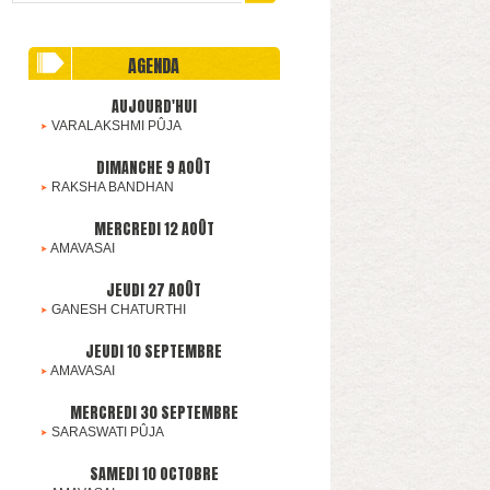
AGENDA
AUJOURD'HUI
VARALAKSHMI PÛJA
DIMANCHE 9 AOÛT
RAKSHA BANDHAN
MERCREDI 12 AOÛT
AMAVASAI
JEUDI 27 AOÛT
GANESH CHATURTHI
JEUDI 10 SEPTEMBRE
AMAVASAI
MERCREDI 30 SEPTEMBRE
SARASWATI PÛJA
SAMEDI 10 OCTOBRE