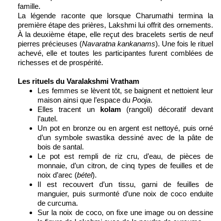
famille.
La légende raconte que lorsque Charumathi termina la
première étape des prières, Lakshmi lui offrit des ornements.
À la deuxième étape, elle reçut des bracelets sertis de neuf
pierres précieuses (
Navaratna kankanams
). Une fois le rituel
achevé, elle et toutes les participantes furent comblées de
richesses et de prospérité.
Les rituels du Varalakshmi Vratham
Les femmes se lèvent tôt, se baignent et nettoient leur
maison ainsi que l’espace du
Pooja
.
Elles tracent un
kolam
(rangoli) décoratif devant
l’autel.
Un pot en bronze ou en argent est nettoyé, puis orné
d’un symbole swastika dessiné avec de la pâte de
bois de santal.
Le pot est rempli de riz cru, d’eau, de pièces de
monnaie, d’un citron, de cinq types de feuilles et de
noix d’arec (
bétel
).
Il est recouvert d’un tissu, garni de feuilles de
manguier, puis surmonté d’une noix de coco enduite
de curcuma.
Sur la noix de coco, on fixe une image ou on dessine