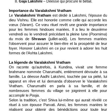
Gaja Lakshmi
– Déesse qui procure le bétail.
Importance du Varalakshmi Vratham
Le
Varalakshmi Vratham
est dédié à Lakshmi, l’épouse du
dieu Vishnu. Elle est honorée comme celle qui accorde les
vœux (
Varam
). Ce vœu rituel revêt une grande importance
pour les femmes hindoues mariées. Il a lieu le deuxième
vendredi ou le vendredi précédant la pleine lune (
Poornima
)
du mois de
Shravan
(juillet-août). Les femmes mariées
l’observent pour assurer le bien-être et la prospérité de leur
foyer. Honorer Lakshmi en ce jour revient à adorer les huit
formes de l’Ashta Lakshmi.
La légende de Varalakshmi Vratham
On raconte qu’autrefois, à Kundina, vivait une femme
brahmane nommée Charumathi, entièrement dévouée à sa
famille. La déesse Aadhi Lakshmi, touchée par sa piété, lui
apparut en rêve et lui demanda d’observer le Varalakshmi
Vratham. Charumathi en parla à sa famille, et de
nombreuses femmes du village se joignirent à elle pour
accomplir le
Pooja
.
Selon la tradition, c’est Shiva lui-même qui aurait révélé ce
rituel à son épouse Parvati. Ainsi, les femmes mariées le
réalisent pour obtenir des bénédictions pour toute leur