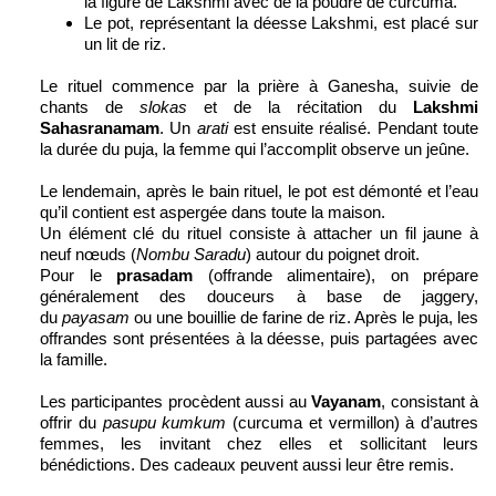
la figure de Lakshmi avec de la poudre de curcuma.
Le pot, représentant la déesse Lakshmi, est placé sur
un lit de riz.
Le rituel commence par la prière à Ganesha, suivie de
chants de
slokas
et de la récitation du
Lakshmi
Sahasranamam
. Un
arati
est ensuite réalisé. Pendant toute
la durée du puja, la femme qui l’accomplit observe un jeûne.
Le lendemain, après le bain rituel, le pot est démonté et l’eau
qu’il contient est aspergée dans toute la maison.
Un élément clé du rituel consiste à attacher un fil jaune à
neuf nœuds (
Nombu Saradu
) autour du poignet droit.
Pour le
prasadam
(offrande alimentaire), on prépare
généralement des douceurs à base de jaggery,
du
payasam
ou une bouillie de farine de riz. Après le puja, les
offrandes sont présentées à la déesse, puis partagées avec
la famille.
Les participantes procèdent aussi au
Vayanam
, consistant à
offrir du
pasupu kumkum
(curcuma et vermillon) à d’autres
femmes, les invitant chez elles et sollicitant leurs
bénédictions. Des cadeaux peuvent aussi leur être remis.