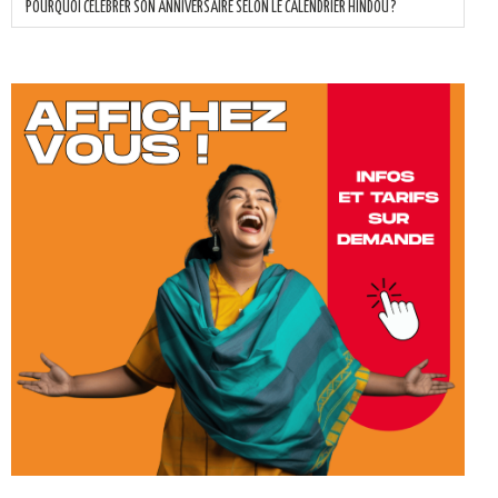
POURQUOI CÉLÉBRER SON ANNIVERSAIRE SELON LE CALENDRIER HINDOU ?