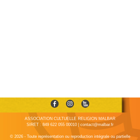
ASSOCIATION CULTUELLE RELIGION MALBAR
SIRET : 849 622 055 00010 | contact@malbar.fr
© 2026 - Toute représentation ou reproduction intégrale ou partielle