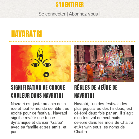
S'IDENTIFIER
Se connecter
|
Abonnez vous !
NAVARATRI
SIGNIFICATION DE CHAQUE
RÈGLES DE JEÛNE DE
COULEUR DANS NAVRATRI
NAVRATRI
Navratri est juste au coin de la
Navratri, l'un des festivals les
rue et tout le monde semble très
plus populaires des hindous, est
excité pour ce festival. Navratri
célébré deux fois par an. Il s’agit
signifie revêtir une tenue
d’un festival de neuf nuits,
dynamique et danser "Garba"
célébré dans les mois de Chaitra
avec sa famille et ses amis. et
et Ashwin sous les noms de
par...
Chaitra...