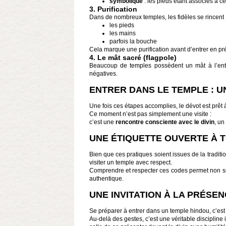
symbolique
: les pieds étant associés à ce 
3. Purification
Dans de nombreux temples, les fidèles se rincent 
les pieds
les mains
parfois la bouche
Cela marque une purification avant d’entrer en pr
4. Le mât sacré (flagpole)
Beaucoup de temples possèdent un mât à l’entré
négatives.
ENTRER DANS LE TEMPLE : 
Une fois ces étapes accomplies, le dévot est prêt 
Ce moment n’est pas simplement une visite :
c’est une
rencontre consciente avec le divin
, un
UNE ÉTIQUETTE OUVERTE À 
Bien que ces pratiques soient issues de la tradit
visiter un temple avec respect.
Comprendre et respecter ces codes permet non seu
authentique.
UNE INVITATION À LA PRÉSE
Se préparer à entrer dans un temple hindou, c’est a
Au-delà des gestes, c’est une véritable discipline i