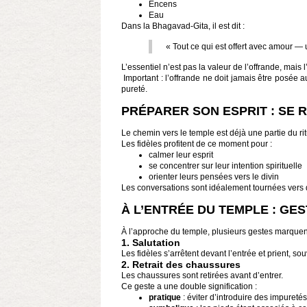
Encens
Eau
Dans la
Bhagavad-Gita
, il est dit :
« Tout ce qui est offert avec amour — 
L’essentiel n’est pas la valeur de l’offrande, mais l
Important : l’offrande ne doit jamais être posée a
pureté.
PRÉPARER SON ESPRIT : SE 
Le chemin vers le temple est déjà une partie du rit
Les fidèles profitent de ce moment pour :
calmer leur esprit
se concentrer sur leur intention spirituelle
orienter leurs pensées vers le divin
Les conversations sont idéalement tournées vers de
À L’ENTRÉE DU TEMPLE : GE
À l’approche du temple, plusieurs gestes marquent 
1. Salutation
Les fidèles s’arrêtent devant l’entrée et prient, so
2. Retrait des chaussures
Les chaussures sont retirées avant d’entrer.
Ce geste a une double signification :
pratique
: éviter d’introduire des impuretés