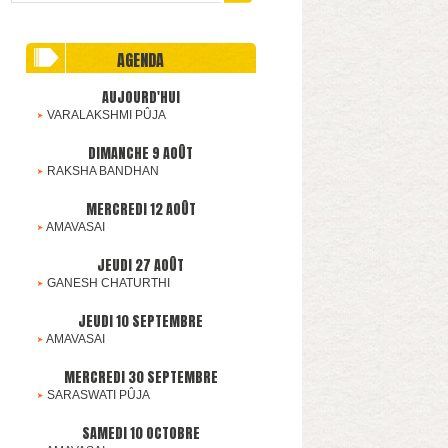
AGENDA
AUJOURD'HUI
VARALAKSHMI PÛJA
DIMANCHE 9 AOÛT
RAKSHA BANDHAN
MERCREDI 12 AOÛT
AMAVASAI
JEUDI 27 AOÛT
GANESH CHATURTHI
JEUDI 10 SEPTEMBRE
AMAVASAI
MERCREDI 30 SEPTEMBRE
SARASWATI PÛJA
SAMEDI 10 OCTOBRE