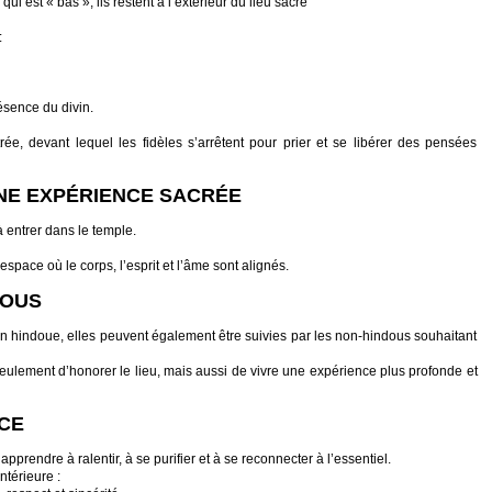
qui est « bas », ils restent à l’extérieur du lieu sacré
:
ésence du divin.
e, devant lequel les fidèles s’arrêtent pour prier et se libérer des pensées
UNE EXPÉRIENCE SACRÉE
à entrer dans le temple.
 espace où le corps, l’esprit et l’âme sont alignés.
TOUS
ion hindoue, elles peuvent également être suivies par les non-hindous souhaitant
lement d’honorer le lieu, mais aussi de vivre une expérience plus profonde et
NCE
pprendre à ralentir, à se purifier et à se reconnecter à l’essentiel.
ntérieure :