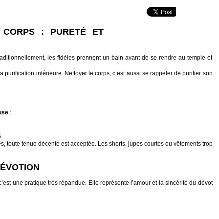
 CORPS : PURETÉ ET
raditionnellement, les fidèles prennent un bain avant de se rendre au temple et
 purification intérieure. Nettoyer le corps, c’est aussi se rappeler de purifier son
use
:
s
és, toute tenue décente est acceptée. Les shorts, jupes courtes ou vêtements trop
DÉVOTION
c’est une pratique très répandue. Elle représente l’amour et la sincérité du dévot