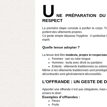
U
NE PRÉPARATION DU
RESPECT
La première étape consiste à purifier le corps. T
portent des vêtements propres.
Ce geste simple dépasse l’hygiène : il symbolise la
esprit.
Quelle tenue adopter ?
La tenue doit être
modeste, propre et respectue
Femmes : sari ou robe longue
Hommes : kurta avec dhoti ou pantalon
Enfants : vêtements traditionnels ou sobre
Même si les vêtements traditionnels sont privilégi
décontractés sont généralement déconseillés.
L’OFFRANDE : UN GESTE DE 
Apporter une offrande n’est pas obligatoire, mais 
envers le divin.
Exemples d’offrandes :
Fleurs
Fruits