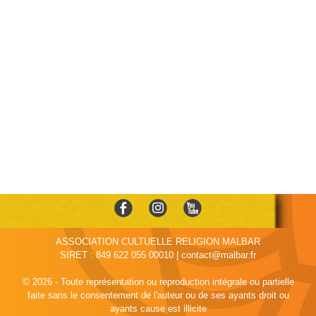
ASSOCIATION CULTUELLE RELIGION MALBAR
SIRET : 849 622 055 00010 | contact@malbar.fr
© 2026 - Toute représentation ou reproduction intégrale ou partielle
faite sans le consentement de l'auteur ou de ses ayants droit ou
ayants cause est illicite