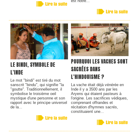
est notre...
POURQUOI LES VACHES SONT
LE BINDI, SYMBOLE DE
SACRÉES DANS
L'INDE
L'HINDOUISME ?
Le mot "bindi" est tiré du mot
sanscrit "bindu", qui signifie "la
La vache était déjà vénérée en
"goutte". Traditionnellement, il
Inde il y a 3500 ans par les
symbolise le troisième oeil
Aryens qui étaient pasteurs à
mystique d'une personne et son
l'origine. Les sacrifices védiques,
rapport avec le principe universel
comprenant offrandes et
de la...
récitation d'hymnes sacrés,
constituaient une...