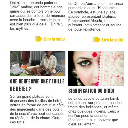
Qui n'a pas entendu parler du
Le Om ou Aum a une importance
"jako" malbar, cet homme-singe
primordiale dans l'Hindouisme.
grimé qui se contorsionne pour
Ce symbole, est une syllabe
ramasser des pièces de monnaie
sacrée représentant Brahma,
avec la bouche... mais le jako
l'impersonnel Absolu, tout-
est bien plus que cela... En fait,
puissant, omniprésent et source
les mythes...
de toute l'existence...
QUE RENFERME UNE FEUILLE
DE BÉTEL ?
SIGNIFICATION DU BINDI
Sur un grand plateau sont
Le bindi, appelé pottu en tamil,
disposées des feuilles de bétel,
est présent sur presque tous les
vertes en forme de cœur. À côté,
fronts des indiennes, et même
des ingrédients dans des pots :
chez quelques indiens. Ceux à
de la noix d'arec, soit concassée
qui l’on pose la question
ou râpée, et de la chaux. Outre
répondent le plus souvent que
ces trois...
c’est seulement...