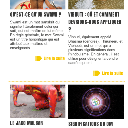
QU'EST-CE QU'UN SWAMI ?
VIBHUTI : OÙ ET COMMENT
DEVRIONS-NOUS APPLIQUER
Swāmi est un mot sanskrit qui
signifie littéralement celui qui
?
sait, qui est maître de lui-même.
En règle générale, le mot Swami
Vibhuti, également appelé
est un titre honorifique qui est
Bhasma (cendres), Thiruneeru et
attribué aux maîtres et
Vibhooti, ​​est un mot qui a
enseignants...
plusieurs significations dans
l'hindouisme. En général, il est
utilisé pour désigner la cendre
sacrée qui est...
LE JAKO MALBAR
SIGNIFICATIONS DU OM